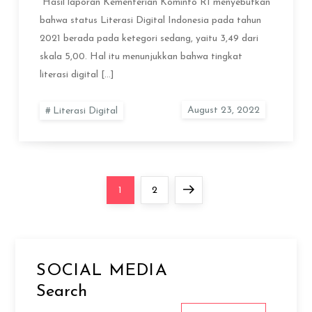
“Hasil laporan Kementerian Kominfo RI menyebutkan
bahwa status Literasi Digital Indonesia pada tahun
2021 berada pada ketegori sedang, yaitu 3,49 dari
skala 5,00. Hal itu menunjukkan bahwa tingkat
literasi digital […]
Literasi Digital
Posts
Page
Page
Next
1
2
pagination
page
SOCIAL MEDIA
Search