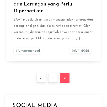
dan Larangan yang Perlu
Diperhatikan
SAAT ini, seluruh aktivitas manusia tidak terlepas dari
perangkat digital dan akses terhadap internet. Oleh
karena itu, diperlukan sejumlah etika saat berselancar
di dunia maya. Etika di dunia maya tetap […]
Uncategorized
Posts
Previous
Page
Page
1
2
pagination
page
SOCIAL MEDIA